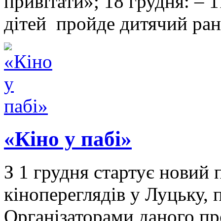
привітати»; 18 грудня: – 
дітей пройде дитячий ра
«Кіно у пабі»
З 1 грудня стартує новий
кінопереглядів у Луцьку, 
Організаторами даного п