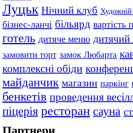
Луцьк
Нічний клуб
Художній
більярд
бізнес-ланчі
вартість
готель
дитячий
дитяче меню
ка
замовити торт
замок Любарта
комплексні обіди
конференц
майданчик
магазин
паркінг
бенкетів
проведення весіл
ресторан
піцерія
сауна
с
Партнери