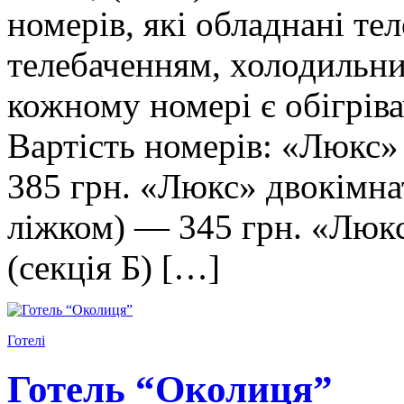
номерів, які обладнані те
телебаченням, холодильни
кожному номері є обігріва
Вартість номерів: «Люкс»
385 грн. «Люкс» двокімн
ліжком) — 345 грн. «Люк
(секція Б) […]
Готелі
Готель “Околиця”