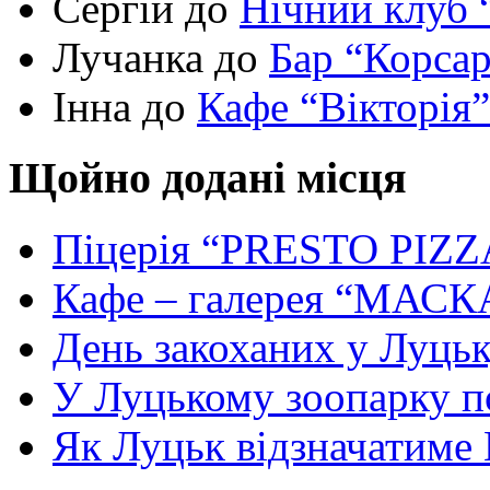
Сергій до
Нічний клуб 
Лучанка до
Бар “Корса
Інна до
Кафе “Вікторія”
Щойно додані місця
Піцерія “PRESTO PIZZ
Кафе – галерея “МАСК
День закоханих у Луць
У Луцькому зоопарку 
Як Луцьк відзначатиме Н