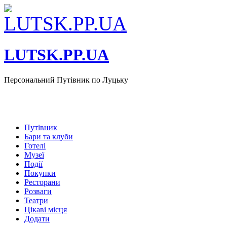
LUTSK.PP.UA
Персональний Путівник по Луцьку
Путівник
Бари та клуби
Готелі
Музеї
Події
Покупки
Ресторани
Розваги
Театри
Цікаві місця
Додати