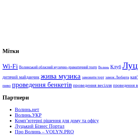
Мітки
Луц
Wi-Fi
Клуб
Волинський обласний музично-драматичний театр
Волинь
жива музика
дитячий майданчик
кав
замовити торт
замок Любарта
проведення бенкетів
проведення весілля
проведення в
пиво
Партнери
Волинь.нет
Волинь.УКР
Комп’ютерні рішення для дому та офісу
Луцький Бізнес Портал
Про Волинь – VOLYN.PRO