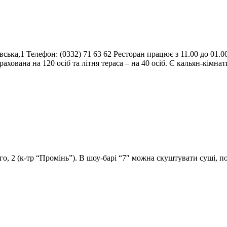
ська,1 Телефон: (0332) 71 63 62 Ресторан працює з 11.00 до 01.00
ахована на 120 осіб та літня тераса – на 40 осіб. Є кальян-кімн
го, 2 (к-тр “Промінь”). В шоу-барі “7″ можна скуштувати суші, 