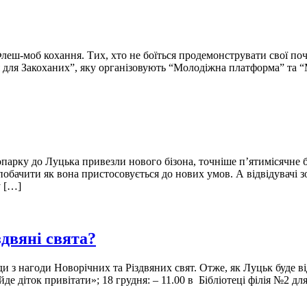
леш-моб кохання. Тих, хто не боїться продемонструвати свої поч
я для Закоханих”, яку організовують “Молодіжна платформа” та “
опарку до Луцька привезли нового бізона, точніше п’ятимісячне
обачити як вона пристосовується до нових умов. А відвідувачі 
у […]
здвяні свята?
ди з нагоди Новорічних та Різдвяних свят. Отже, як Луцьк буде в
 діток привітати»; 18 грудня: – 11.00 в Бібліотеці філія №2 д