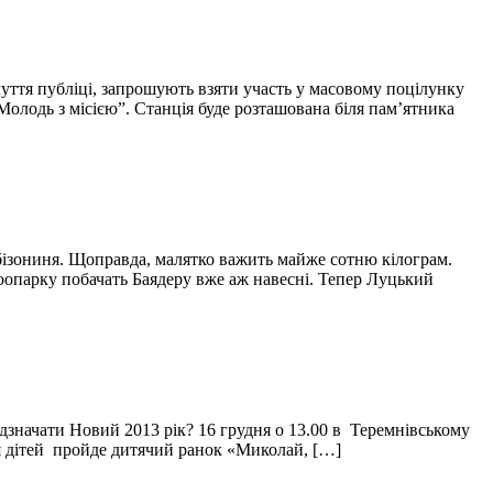
уття публіці, запрошують взяти участь у масовому поцілунку
Молодь з місією”. Станція буде розташована біля пам’ятника
 бізониня. Щоправда, малятко важить майже сотню кілограм.
зоопарку побачать Баядеру вже аж навесні. Тепер Луцький
ідзначати Новий 2013 рік? 16 грудня о 13.00 в Теремнівському
ля дітей пройде дитячий ранок «Миколай, […]