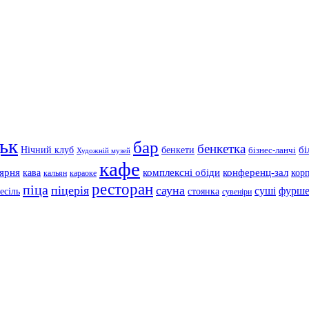
ьк
бар
бенкетка
Нічний клуб
бенкети
бі
бізнес-ланчі
Художній музей
кафе
'ярня
кава
комплексні обіди
конференц-зал
кор
кальян
караоке
ресторан
піца
піцерія
сауна
суші
фурше
есіль
стоянка
сувеніри