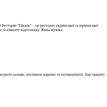
 Ресторан “Пікнік” – це ресторан української та вірменської
ати та кімнати відпочинку. Жива музика.
покурити кальян, поспівати караоке та потанцювати. Бар працює: