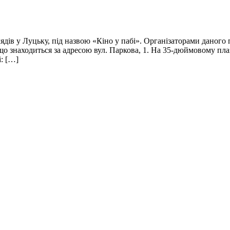
лядів у Луцьку, під назвою «Кіно у пабі». Організаторами дано
 що знаходиться за адресою вул. Паркова, 1. На 35-дюймовому пла
: […]