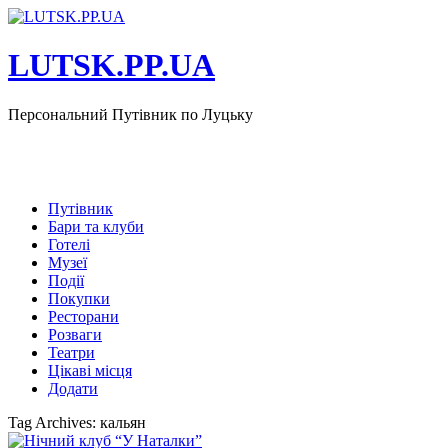
LUTSK.PP.UA
Персональний Путівник по Луцьку
Путівник
Бари та клуби
Готелі
Музеї
Події
Покупки
Ресторани
Розваги
Театри
Цікаві місця
Додати
Tag Archives: кальян