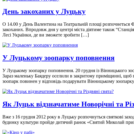
День закоханих у Луцьку
О 14.00 у День Валентина на Театральній площі розпочнеться Ф
закоханих. Впродовж дня у центрі міста діятиме також “Станці
Лесі Українки, де ви зможете зробити […]
У Луцькому зоопарку поповнення
У Луцькому зоопарку поповнення. 20 грудня із Вінницького зо
Зараз маленьку Баядеру оселили в закритому приміщинні, щоб п
зоопарк повинен у відповідь подарувати Вінницькому зоопарк
Як Луцьк відзначатиме Новорічні та Рі
Вже з 16 грудня 2012 року в Луцьку розпочнуться святкові захо
будинку культури пройде дитячий ранок «Святий Миколай прийде