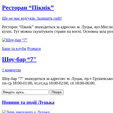
Ресторан “Пікнік”
Ще не має відгуків. Залишіть свій!
Ресторан “Пікнік” знаходиться за адресою: м. Луцьк, вул.Мислив
кухні. Тут можна скуштувати страви на вогні. Основна зала розр
Бари та клуби
Розваги
Шоу-бар “7″
1 коментар
Шоу-бар “7″ знаходиться за адресою: м. Луцьк, пр-т Грушевсько
пн-ср 18:00-01:00, чт,пт,нд 18:00-02:00, сб 18:00-06:00.
Новини та події Луцька