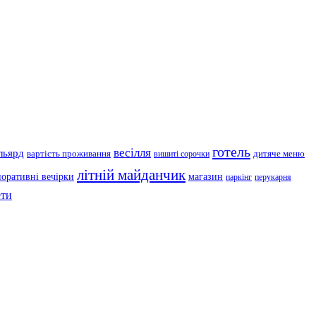
готель
весілля
льярд
вартість проживання
дитяче меню
вишиті сорочки
літній майданчик
поративні вечірки
магазин
паркінг
перукарня
ти