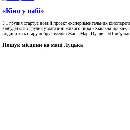
«Кіно у пабі»
З 1 грудня стартує новий проект експериментальних кіноперег
відбудеться 5 грудня у магазині живого пива «Хмільна Бочка»,
подивитись стару добрукомедію Жана-Марі Пуаре – «Прибульці
Пошук місцини на мапі Луцька