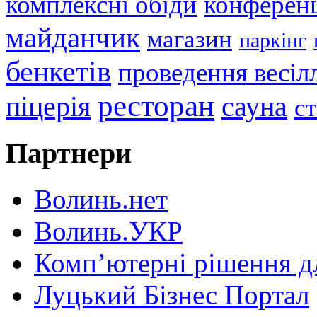
комплексні обіди
конференц
майданчик
магазин
паркінг
бенкетів
проведення весіл
ресторан
піцерія
сауна
с
Партнери
Волинь.нет
Волинь.УКР
Комп’ютерні рішення дл
Луцький Бізнес Портал