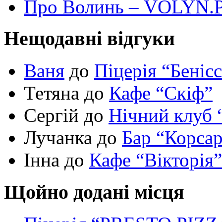
Про Волинь – VOLYN.
Нещодавні відгуки
Ваня
до
Піцерія “Беніс
Тетяна до
Кафе “Скіф”
Сергій до
Нічний клуб 
Лучанка до
Бар “Корса
Інна до
Кафе “Вікторія”
Щойно додані місця