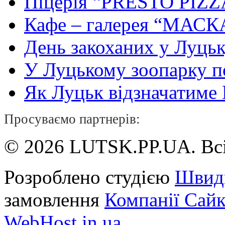
Піцерія “PRESTO PIZZ
Кафе – галерея “МАСК
День закоханих у Луць
У Луцькому зоопарку 
Як Луцьк відзначатиме Н
Просуваємо партнерів:
© 2026 LUTSK.PP.UA. Всі
Розроблено студією
Швид
замовлення
Компанії Сай
WebHost.in.ua
.