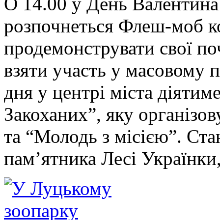
О 14.00 у День Валентина
розпочнеться Флеш-моб ко
продемонструвати свої по
взяти участь у масовому 
дня у центрі міста діятим
Закоханих”, яку організо
та “Молодь з місією”. Ста
пам’ятника Лесі Українки