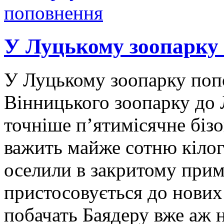
У Луцькому зоопарку
У Луцькому зоопарку попо
Вінницького зоопарку до 
точніше п’ятимісячне біз
важить майже сотню кілог
оселили в закритому прим
пристосовується до нових 
побачать Баядеру вже аж 