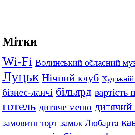
Мітки
Wi-Fi
Волинський обласний му
Луцьк
Нічний клуб
Художній
більярд
бізнес-ланчі
вартість
готель
дитячий
дитяче меню
ка
замовити торт
замок Любарта