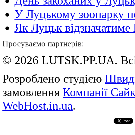
День закоханих у Луць
У Луцькому зоопарку 
Як Луцьк відзначатиме Н
Просуваємо партнерів:
© 2026 LUTSK.PP.UA. Всі
Розроблено студією
Швид
замовлення
Компанії Сай
WebHost.in.ua
.