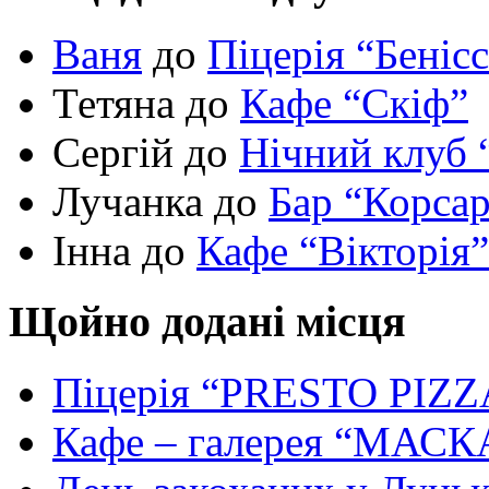
Ваня
до
Піцерія “Беніс
Тетяна до
Кафе “Скіф”
Сергій до
Нічний клуб 
Лучанка до
Бар “Корса
Інна до
Кафе “Вікторія”
Щойно додані місця
Піцерія “PRESTO PIZZ
Кафе – галерея “МАСК