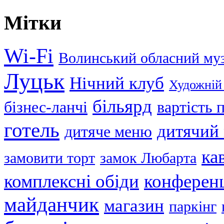
Мітки
Wi-Fi
Волинський обласний му
Луцьк
Нічний клуб
Художній
більярд
бізнес-ланчі
вартість
готель
дитячий
дитяче меню
ка
замовити торт
замок Любарта
комплексні обіди
конференц
майданчик
магазин
паркінг