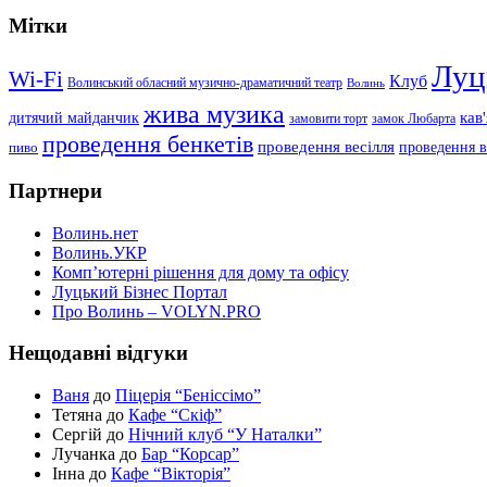
Мітки
Луц
Wi-Fi
Клуб
Волинський обласний музично-драматичний театр
Волинь
жива музика
дитячий майданчик
кав
замовити торт
замок Любарта
проведення бенкетів
проведення весілля
проведення в
пиво
Партнери
Волинь.нет
Волинь.УКР
Комп’ютерні рішення для дому та офісу
Луцький Бізнес Портал
Про Волинь – VOLYN.PRO
Нещодавні відгуки
Ваня
до
Піцерія “Беніссімо”
Тетяна до
Кафе “Скіф”
Сергій до
Нічний клуб “У Наталки”
Лучанка до
Бар “Корсар”
Інна до
Кафе “Вікторія”