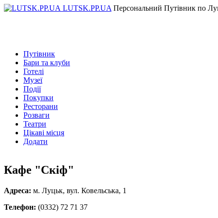
LUTSK.PP.UA
Персональний Путівник по Лу
Путівник
Бари та клуби
Готелі
Музеї
Події
Покупки
Ресторани
Розваги
Театри
Цікаві місця
Додати
Кафе "Скіф"
Адреса:
м. Луцьк, вул. Ковельська, 1
Телефон:
(0332) 72 71 37