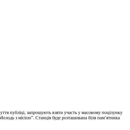
уття публіці, запрошують взяти участь у масовому поцілунку
Молодь з місією”. Станція буде розташована біля пам’ятника