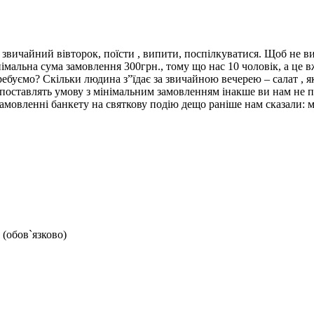
 звичайний вівторок, поїсти , випити, поспілкуватися. Щоб не в
мальна сума замовлення 300грн., тому що нас 10 чоловік, а це вж
ребуємо? Скільки людина з”їдає за звичайною вечерею – салат , як
 поставлять умову з мінімальним замовленням інакше ви нам не п
замовленні банкету на святкову подію дещо раніше нам сказали: м
 (обов`язково)