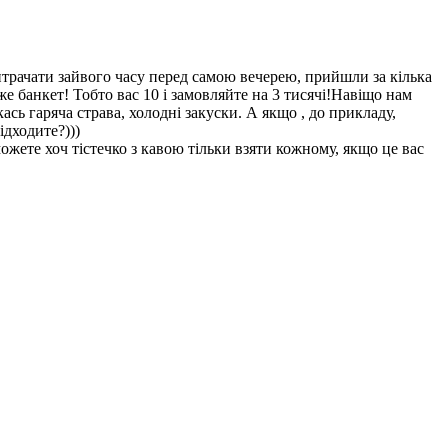
итрачати зайвого часу перед самою вечерею, прийшли за кілька
е банкет! Тобто вас 10 і замовляйте на 3 тисячі!Навіщо нам
ась гаряча страва, холодні закуски. А якщо , до прикладу,
ідходите?)))
ожете хоч тістечко з кавою тільки взяти кожному, якщо це вас