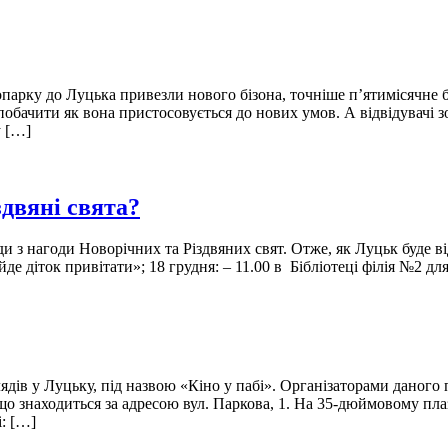
опарку до Луцька привезли нового бізона, точніше п’ятимісячне
обачити як вона пристосовується до нових умов. А відвідувачі 
у […]
здвяні свята?
ди з нагоди Новорічних та Різдвяних свят. Отже, як Луцьк буде в
 діток привітати»; 18 грудня: – 11.00 в Бібліотеці філія №2 д
лядів у Луцьку, під назвою «Кіно у пабі». Організаторами дано
 що знаходиться за адресою вул. Паркова, 1. На 35-дюймовому пла
: […]