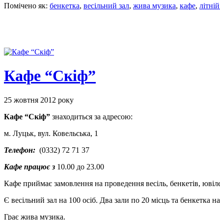
Помічено як:
бенкетка
,
весільний зал
,
жива музика
,
кафе
,
літні
Кафе “Скіф”
25 жовтня 2012 року
Кафе “Скіф”
знаходиться за адресою:
м. Луцьк, вул. Ковельська, 1
Телефон:
(0332) 72 71 37
Кафе працює з
10.00 до 23.00
Кафе приймає замовлення на проведення весіль, бенкетів, ювіле
Є весільний зал на 100 осіб. Два зали по 20 місць та бенкетка на
Грає жива музика.