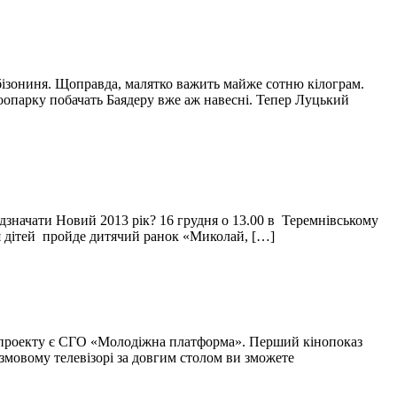
 бізониня. Щоправда, малятко важить майже сотню кілограм.
зоопарку побачать Баядеру вже аж навесні. Тепер Луцький
ідзначати Новий 2013 рік? 16 грудня о 13.00 в Теремнівському
ля дітей пройде дитячий ранок «Миколай, […]
го проекту є СГО «Молодіжна платформа». Перший кінопоказ
змовому телевізорі за довгим столом ви зможете