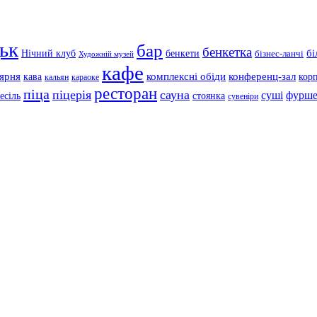
ьк
бар
бенкетка
Нічний клуб
бенкети
бі
бізнес-ланчі
Художній музей
кафе
'ярня
кава
комплексні обіди
конференц-зал
кор
кальян
караоке
ресторан
піца
піцерія
сауна
суші
фурше
есіль
стоянка
сувеніри