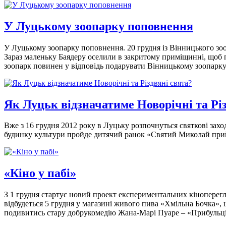
У Луцькому зоопарку поповнення
У Луцькому зоопарку поповнення. 20 грудня із Вінницького зо
Зараз маленьку Баядеру оселили в закритому приміщинні, щоб п
зоопарк повинен у відповідь подарувати Вінницькому зоопарк
Як Луцьк відзначатиме Новорічні та Рі
Вже з 16 грудня 2012 року в Луцьку розпочнуться святкові захо
будинку культури пройде дитячий ранок «Святий Миколай прийде
«Кіно у пабі»
З 1 грудня стартує новий проект експериментальних кіноперег
відбудеться 5 грудня у магазині живого пива «Хмільна Бочка»,
подивитись стару добрукомедію Жана-Марі Пуаре – «Прибульці