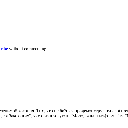
cribe
without commenting.
леш-моб кохання. Тих, хто не боїться продемонструвати свої поч
я для Закоханих”, яку організовують “Молодіжна платформа” та “