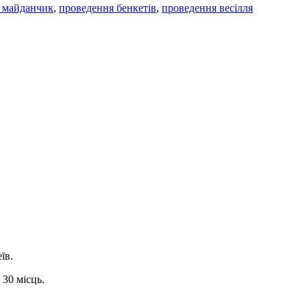
й майданчик
,
проведення бенкетів
,
проведення весілля
їв.
 30 місць.