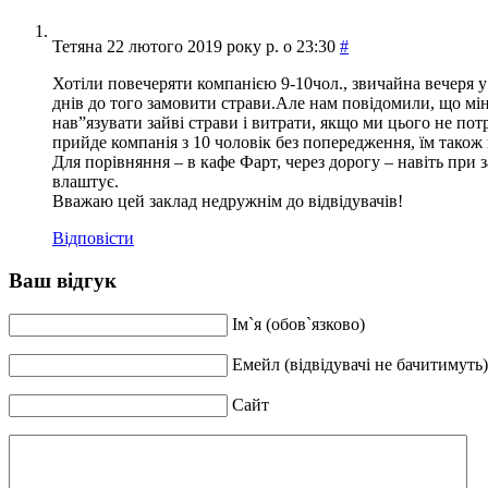
Тетяна
22 лютого 2019 року р. о 23:30
#
Хотіли повечеряти компанією 9-10чол., звичайна вечеря у
днів до того замовити страви.Але нам повідомили, що міні
нав”язувати зайві страви і витрати, якщо ми цього не пот
прийде компанія з 10 чоловік без попередження, їм також
Для порівняння – в кафе Фарт, через дорогу – навіть при 
влаштує.
Вважаю цей заклад недружнім до відвідувачів!
Відповіcти
Ваш відгук
Ім`я (обов`язково)
Емейл (відвідувачі не бачитимуть)
Сайт