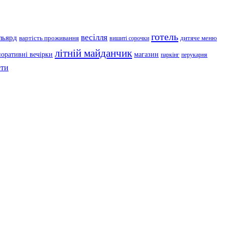
готель
весілля
льярд
вартість проживання
дитяче меню
вишиті сорочки
літній майданчик
поративні вечірки
магазин
паркінг
перукарня
ти