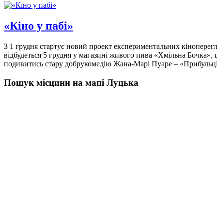
«Кіно у пабі»
З 1 грудня стартує новий проект експериментальних кіноперег
відбудеться 5 грудня у магазині живого пива «Хмільна Бочка»,
подивитись стару добрукомедію Жана-Марі Пуаре – «Прибульці
Пошук місцини на мапі Луцька