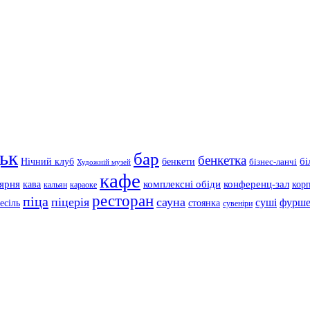
ьк
бар
бенкетка
Нічний клуб
бенкети
бі
бізнес-ланчі
Художній музей
кафе
'ярня
кава
комплексні обіди
конференц-зал
кор
кальян
караоке
ресторан
піца
піцерія
сауна
суші
фурше
есіль
стоянка
сувеніри