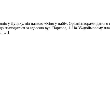
лядів у Луцьку, під назвою «Кіно у пабі». Організаторами дано
 що знаходиться за адресою вул. Паркова, 1. На 35-дюймовому пла
: […]