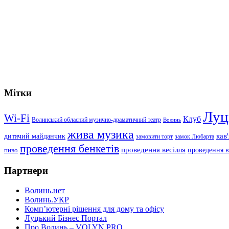
Мітки
Луц
Wi-Fi
Клуб
Волинський обласний музично-драматичний театр
Волинь
жива музика
дитячий майданчик
кав
замовити торт
замок Любарта
проведення бенкетів
проведення весілля
проведення в
пиво
Партнери
Волинь.нет
Волинь.УКР
Комп’ютерні рішення для дому та офісу
Луцький Бізнес Портал
Про Волинь – VOLYN.PRO