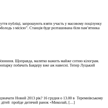
уття публіці, запрошують взяти участь у масовому поцілунку
Молодь з місією”. Станція буде розташована біля пам’ятника
 бізониня. Щоправда, малятко важить майже сотню кілограм.
зоопарку побачать Баядеру вже аж навесні. Тепер Луцький
ідзначати Новий 2013 рік? 16 грудня о 13.00 в Теремнівському
ля дітей пройде дитячий ранок «Миколай, […]