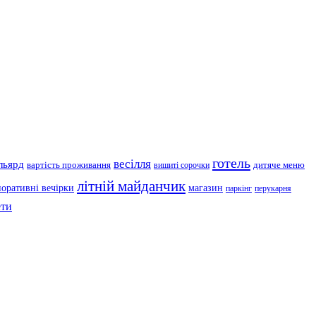
готель
весілля
льярд
вартість проживання
дитяче меню
вишиті сорочки
літній майданчик
поративні вечірки
магазин
паркінг
перукарня
ти