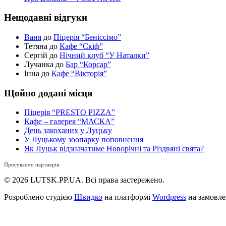
Нещодавні відгуки
Ваня
до
Піцерія “Беніссімо”
Тетяна до
Кафе “Скіф”
Сергій до
Нічний клуб “У Наталки”
Лучанка до
Бар “Корсар”
Інна до
Кафе “Вікторія”
Щойно додані місця
Піцерія “PRESTO PIZZA”
Кафе – галерея “МАСКА”
День закоханих у Луцьку
У Луцькому зоопарку поповнення
Як Луцьк відзначатиме Новорічні та Різдвяні свята?
Просуваємо партнерів:
© 2026 LUTSK.PP.UA. Всі права застережено.
Розроблено студією
Швидко
на платформі
Wordpress
на замовл