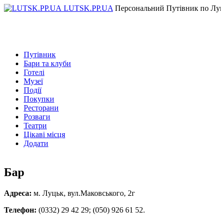
LUTSK.PP.UA
Персональний Путівник по Лу
Путівник
Бари та клуби
Готелі
Музеї
Події
Покупки
Ресторани
Розваги
Театри
Цікаві місця
Додати
Бар
Адреса:
м. Луцьк, вул.Маковського, 2г
Телефон:
(0332) 29 42 29; (050) 926 61 52.