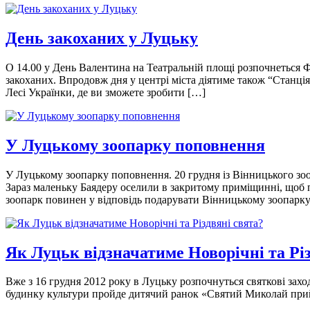
День закоханих у Луцьку
О 14.00 у День Валентина на Театральній площі розпочнеться Ф
закоханих. Впродовж дня у центрі міста діятиме також “Станці
Лесі Українки, де ви зможете зробити […]
У Луцькому зоопарку поповнення
У Луцькому зоопарку поповнення. 20 грудня із Вінницького зо
Зараз маленьку Баядеру оселили в закритому приміщинні, щоб п
зоопарк повинен у відповідь подарувати Вінницькому зоопарк
Як Луцьк відзначатиме Новорічні та Рі
Вже з 16 грудня 2012 року в Луцьку розпочнуться святкові захо
будинку культури пройде дитячий ранок «Святий Миколай прийде