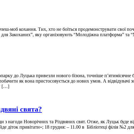
леш-моб кохання. Тих, хто не боїться продемонструвати свої поч
я для Закоханих”, яку організовують “Молодіжна платформа” та “
опарку до Луцька привезли нового бізона, точніше п’ятимісячне
обачити як вона пристосовується до нових умов. А відвідувачі 
у […]
здвяні свята?
ди з нагоди Новорічних та Різдвяних свят. Отже, як Луцьк буде в
 діток привітати»; 18 грудня: – 11.00 в Бібліотеці філія №2 д