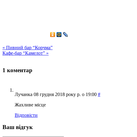
«
Пивний бар “Корчма”
Кафе-бар “Камелот”
»
1 коментар
Лучанка
08 грудня 2018 року р. о 19:00
#
Жахливе місце
Відповіcти
Ваш відгук