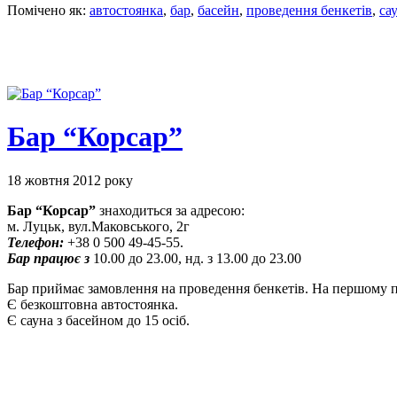
Помічено як:
автостоянка
,
бар
,
басейн
,
проведення бенкетів
,
са
Бар “Корсар”
18 жовтня 2012 року
Бар “Корсар”
знаходиться за адресою:
м. Луцьк, вул.Маковського, 2г
Телефон:
+38 0 500 49-45-55.
Бар працює з
10.00 до 23.00, нд. з 13.00 до 23.00
Бар приймає замовлення на проведення бенкетів. На першому пове
Є безкоштовна автостоянка.
Є сауна з басейном до 15 осіб.