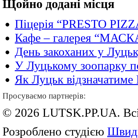
Щойно додані місця
Піцерія “PRESTO PIZZ
Кафе – галерея “МАСК
День закоханих у Луць
У Луцькому зоопарку 
Як Луцьк відзначатиме Н
Просуваємо партнерів:
© 2026 LUTSK.PP.UA. Всі
Розроблено студією
Швид