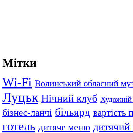
Мітки
Wi-Fi
Волинський обласний му
Луцьк
Нічний клуб
Художній
більярд
бізнес-ланчі
вартість
готель
дитячий
дитяче меню