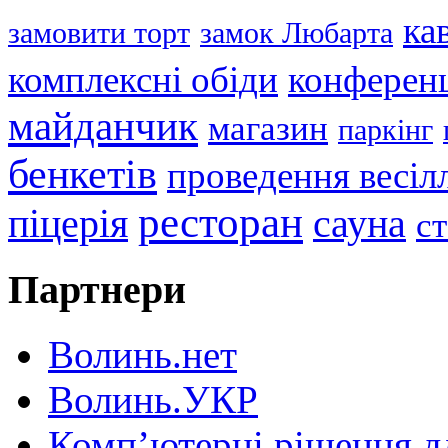
ка
замовити торт
замок Любарта
комплексні обіди
конференц
майданчик
магазин
паркінг
бенкетів
проведення весіл
ресторан
піцерія
сауна
с
Партнери
Волинь.нет
Волинь.УКР
Комп’ютерні рішення дл