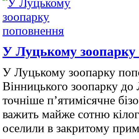
У Луцькому зоопарку
У Луцькому зоопарку попо
Вінницького зоопарку до 
точніше п’ятимісячне біз
важить майже сотню кілог
оселили в закритому прим