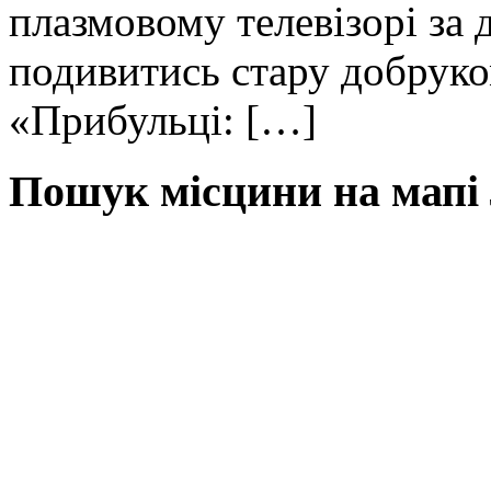
плазмовому телевізорі за
подивитись стару добрук
«Прибульці: […]
Пошук місцини на мапі