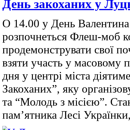
День закоханих у Луц
О 14.00 у День Валентина
розпочнеться Флеш-моб ко
продемонструвати свої по
взяти участь у масовому 
дня у центрі міста діятим
Закоханих”, яку організо
та “Молодь з місією”. Ста
пам’ятника Лесі Українки