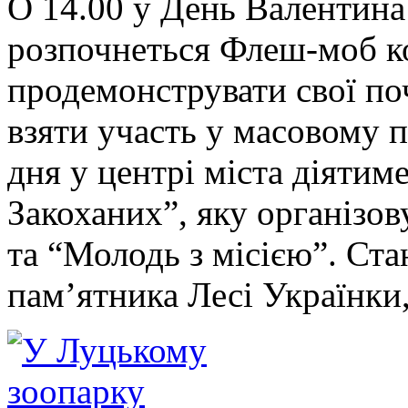
О 14.00 у День Валентина
розпочнеться Флеш-моб ко
продемонструвати свої по
взяти участь у масовому 
дня у центрі міста діятим
Закоханих”, яку організо
та “Молодь з місією”. Ста
пам’ятника Лесі Українки