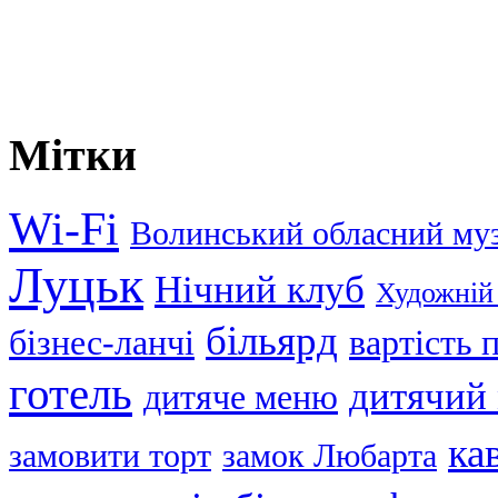
Мітки
Wi-Fi
Волинський обласний му
Луцьк
Нічний клуб
Художній
більярд
бізнес-ланчі
вартість
готель
дитячий
дитяче меню
ка
замовити торт
замок Любарта