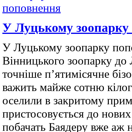
У Луцькому зоопарку
У Луцькому зоопарку попо
Вінницького зоопарку до 
точніше п’ятимісячне біз
важить майже сотню кілог
оселили в закритому прим
пристосовується до нових 
побачать Баядеру вже аж 