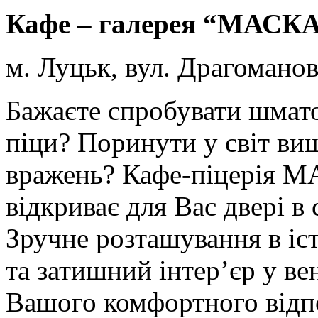
Кафе – галерея “МАСК
м. Луцьк, вул. Драгоманова
Бажаєте спробувати шмато
піци? Поринути у світ виш
вражень? Кафе-піцерія М
відкриває для Вас двері в
Зручне розташування в іс
та затишний інтер’єр у ве
Вашого комфортного відп