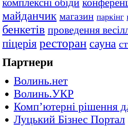
комплексні обіди
конференц
майданчик
магазин
паркінг
бенкетів
проведення весіл
ресторан
піцерія
сауна
с
Партнери
Волинь.нет
Волинь.УКР
Комп’ютерні рішення дл
Луцький Бізнес Портал