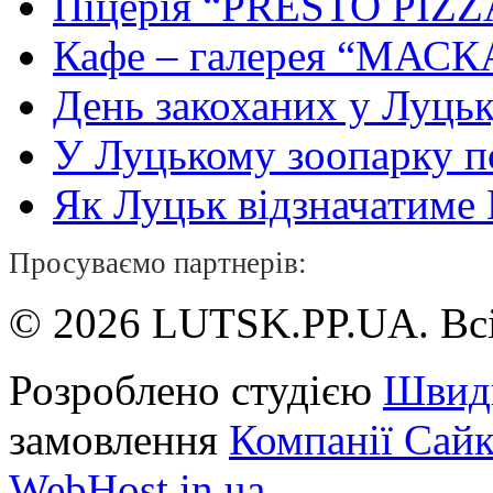
Піцерія “PRESTO PIZZ
Кафе – галерея “МАСК
День закоханих у Луць
У Луцькому зоопарку 
Як Луцьк відзначатиме Н
Просуваємо партнерів:
© 2026 LUTSK.PP.UA. Всі
Розроблено студією
Швид
замовлення
Компанії Сай
WebHost.in.ua
.