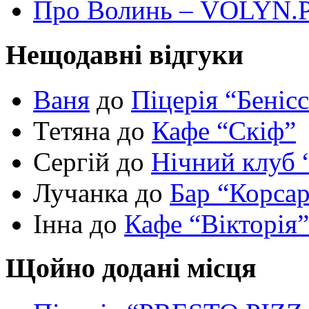
Про Волинь – VOLYN.
Нещодавні відгуки
Ваня
до
Піцерія “Беніс
Тетяна до
Кафе “Скіф”
Сергій до
Нічний клуб 
Лучанка до
Бар “Корса
Інна до
Кафе “Вікторія”
Щойно додані місця