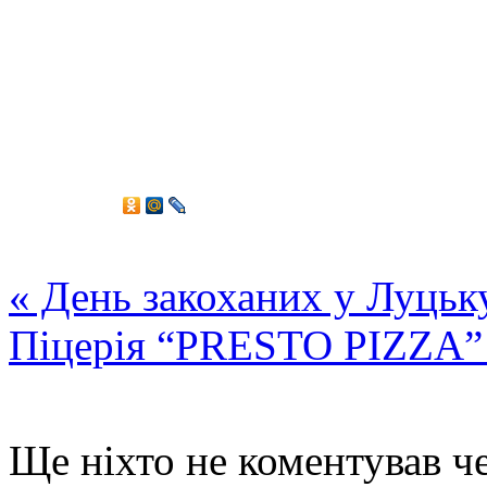
«
День закоханих у Луцьк
Піцерія “PRESTO PIZZA
Ще ніхто не коментував че