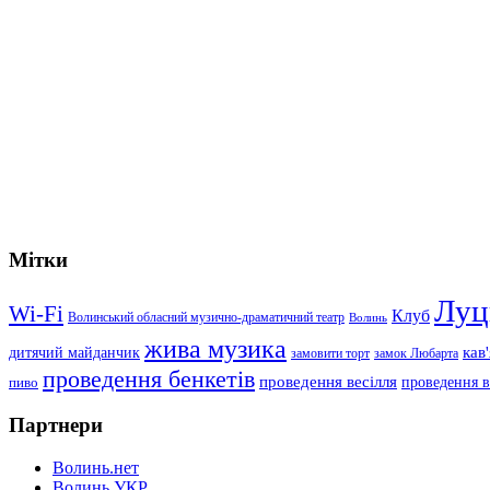
Мітки
Луц
Wi-Fi
Клуб
Волинський обласний музично-драматичний театр
Волинь
жива музика
дитячий майданчик
кав
замовити торт
замок Любарта
проведення бенкетів
проведення весілля
проведення в
пиво
Партнери
Волинь.нет
Волинь.УКР