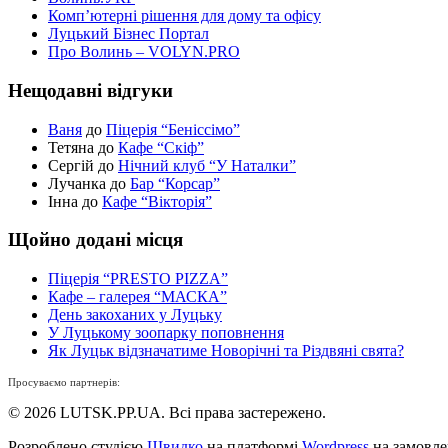
Комп’ютерні рішення для дому та офісу
Луцький Бізнес Портал
Про Волинь – VOLYN.PRO
Нещодавні відгуки
Ваня
до
Піцерія “Беніссімо”
Тетяна до
Кафе “Скіф”
Сергій до
Нічний клуб “У Наталки”
Лучанка до
Бар “Корсар”
Інна до
Кафе “Вікторія”
Щойно додані місця
Піцерія “PRESTO PIZZA”
Кафе – галерея “МАСКА”
День закоханих у Луцьку
У Луцькому зоопарку поповнення
Як Луцьк відзначатиме Новорічні та Різдвяні свята?
Просуваємо партнерів:
© 2026 LUTSK.PP.UA. Всі права застережено.
Розроблено студією
Швидко
на платформі
Wordpress
на замовл