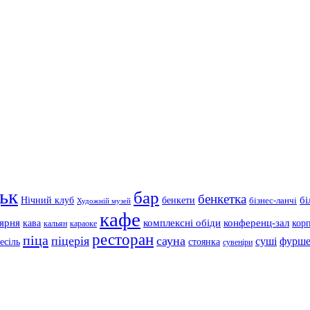
ьк
бар
бенкетка
Нічний клуб
бенкети
бі
бізнес-ланчі
Художній музей
кафе
'ярня
кава
комплексні обіди
конференц-зал
кор
кальян
караоке
ресторан
піца
піцерія
сауна
суші
фурше
есіль
стоянка
сувеніри