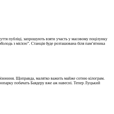
уття публіці, запрошують взяти участь у масовому поцілунку
Молодь з місією”. Станція буде розташована біля пам’ятника
 бізониня. Щоправда, малятко важить майже сотню кілограм.
зоопарку побачать Баядеру вже аж навесні. Тепер Луцький