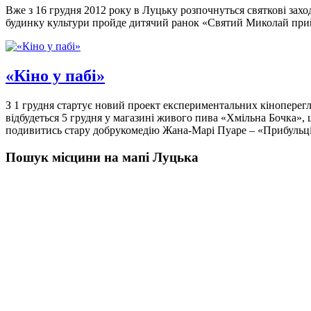
Вже з 16 грудня 2012 року в Луцьку розпочнуться святкові захо
будинку культури пройде дитячий ранок «Святий Миколай прийде
«Кіно у пабі»
З 1 грудня стартує новий проект експериментальних кіноперег
відбудеться 5 грудня у магазині живого пива «Хмільна Бочка»,
подивитись стару добрукомедію Жана-Марі Пуаре – «Прибульці
Пошук місцини на мапі Луцька