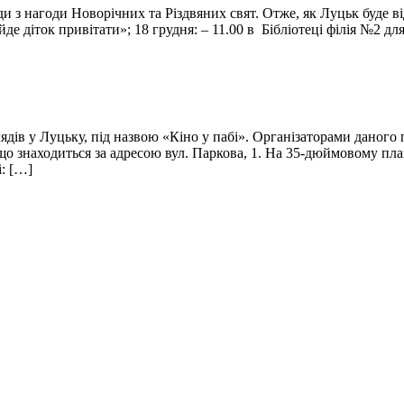
ди з нагоди Новорічних та Різдвяних свят. Отже, як Луцьк буде в
 діток привітати»; 18 грудня: – 11.00 в Бібліотеці філія №2 д
лядів у Луцьку, під назвою «Кіно у пабі». Організаторами дано
 що знаходиться за адресою вул. Паркова, 1. На 35-дюймовому пла
: […]