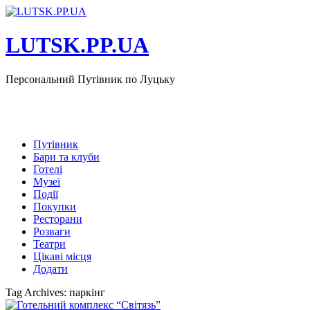
LUTSK.PP.UA
Персональний Путівник по Луцьку
Путівник
Бари та клуби
Готелі
Музеї
Події
Покупки
Ресторани
Розваги
Театри
Цікаві місця
Додати
Tag Archives: паркінг