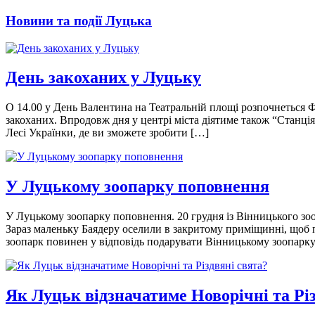
Новини та події Луцька
День закоханих у Луцьку
О 14.00 у День Валентина на Театральній площі розпочнеться Ф
закоханих. Впродовж дня у центрі міста діятиме також “Станці
Лесі Українки, де ви зможете зробити […]
У Луцькому зоопарку поповнення
У Луцькому зоопарку поповнення. 20 грудня із Вінницького зо
Зараз маленьку Баядеру оселили в закритому приміщинні, щоб п
зоопарк повинен у відповідь подарувати Вінницькому зоопарк
Як Луцьк відзначатиме Новорічні та Рі