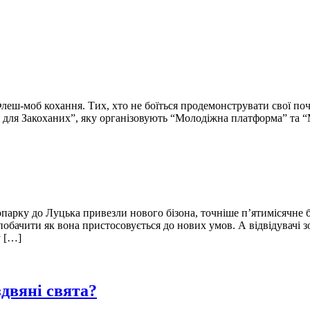
леш-моб кохання. Тих, хто не боїться продемонструвати свої поч
я для Закоханих”, яку організовують “Молодіжна платформа” та “
опарку до Луцька привезли нового бізона, точніше п’ятимісячне
обачити як вона пристосовується до нових умов. А відвідувачі 
у […]
здвяні свята?