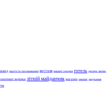
готель
весілля
льярд
вартість проживання
дитяче меню
вишиті сорочки
літній майданчик
поративні вечірки
магазин
паркінг
перукарня
ти