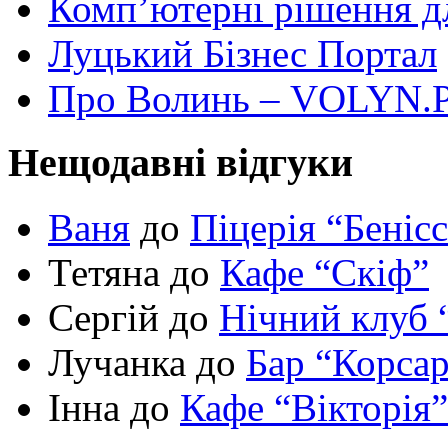
Комп’ютерні рішення дл
Луцький Бізнес Портал
Про Волинь – VOLYN.
Нещодавні відгуки
Ваня
до
Піцерія “Беніс
Тетяна до
Кафе “Скіф”
Сергій до
Нічний клуб 
Лучанка до
Бар “Корса
Інна до
Кафе “Вікторія”