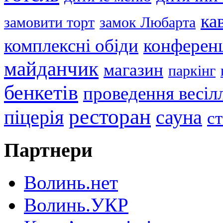
ка
замовити торт
замок Любарта
комплексні обіди
конференц
майданчик
магазин
паркінг
бенкетів
проведення весіл
ресторан
піцерія
сауна
с
Партнери
Волинь.нет
Волинь.УКР