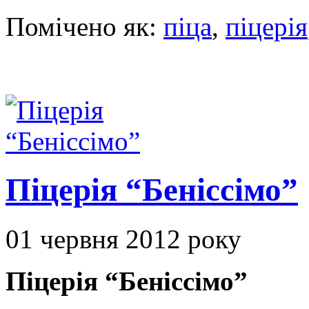
Помічено як:
піца
,
піцерія
Піцерія “Беніссімо”
01 червня 2012 року
Піцерія “Беніссімо”