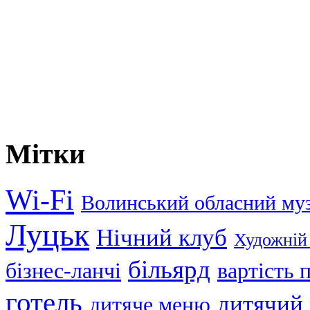
Мітки
Wi-Fi
Волинський обласний му
Луцьк
Нічний клуб
Художній
більярд
бізнес-ланчі
вартість
готель
дитячий
дитяче меню