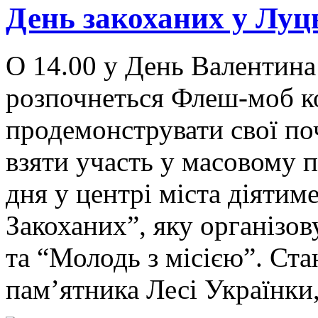
День закоханих у Луц
О 14.00 у День Валентина
розпочнеться Флеш-моб ко
продемонструвати свої по
взяти участь у масовому 
дня у центрі міста діятим
Закоханих”, яку організо
та “Молодь з місією”. Ста
пам’ятника Лесі Українки