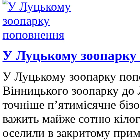
У Луцькому зоопарку
У Луцькому зоопарку попо
Вінницького зоопарку до 
точніше п’ятимісячне біз
важить майже сотню кілог
оселили в закритому прим