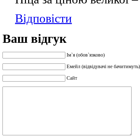
Відповіcти
Ваш відгук
Ім`я (обов`язково)
Емейл (відвідувачі не бачитимуть)
Сайт