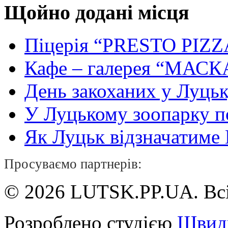
Щойно додані місця
Піцерія “PRESTO PIZZ
Кафе – галерея “МАСК
День закоханих у Луць
У Луцькому зоопарку 
Як Луцьк відзначатиме Н
Просуваємо партнерів:
© 2026 LUTSK.PP.UA. Всі
Розроблено студією
Швид