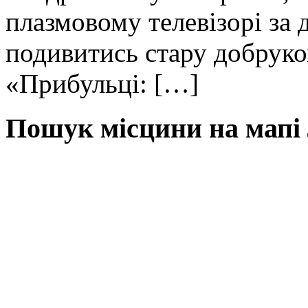
плазмовому телевізорі за
подивитись стару добрук
«Прибульці: […]
Пошук місцини на мапі