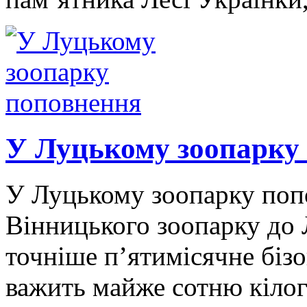
У Луцькому зоопарку
У Луцькому зоопарку попо
Вінницького зоопарку до 
точніше п’ятимісячне біз
важить майже сотню кілог