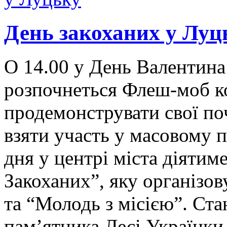
День закоханих у Луц
О 14.00 у День Валентина
розпочнеться Флеш-моб ко
продемонструвати свої по
взяти участь у масовому 
дня у центрі міста діятим
Закоханих”, яку організо
та “Молодь з місією”. Ста
пам’ятника Лесі Українки