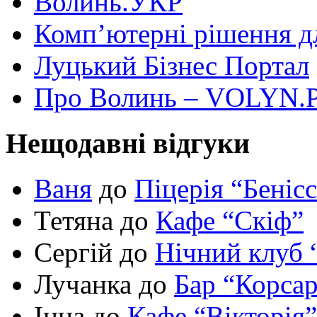
Волинь.УКР
Комп’ютерні рішення дл
Луцький Бізнес Портал
Про Волинь – VOLYN.
Нещодавні відгуки
Ваня
до
Піцерія “Беніс
Тетяна до
Кафе “Скіф”
Сергій до
Нічний клуб 
Лучанка до
Бар “Корса
Інна до
Кафе “Вікторія”