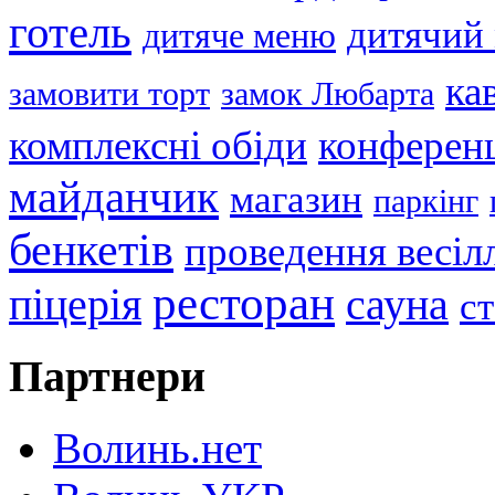
готель
дитячий
дитяче меню
ка
замовити торт
замок Любарта
комплексні обіди
конференц
майданчик
магазин
паркінг
бенкетів
проведення весіл
ресторан
піцерія
сауна
с
Партнери
Волинь.нет