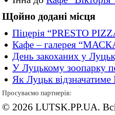
Щойно додані місця
Піцерія “PRESTO PIZZ
Кафе – галерея “МАСК
День закоханих у Луць
У Луцькому зоопарку 
Як Луцьк відзначатиме Н
Просуваємо партнерів:
© 2026 LUTSK.PP.UA. Всі