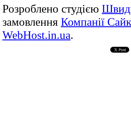
Розроблено студією
Швид
замовлення
Компанії Сай
WebHost.in.ua
.