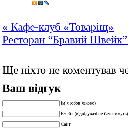
«
Кафе-клуб «Товаріщ»
Ресторан “Бравий Швейк
Ще ніхто не коментував че
Ваш відгук
Ім`я (обов`язково)
Емейл (відвідувачі не бачитимуть)
Сайт