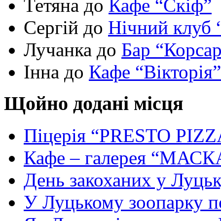
Тетяна до
Кафе “Скіф”
Сергій до
Нічний клуб 
Лучанка до
Бар “Корса
Інна до
Кафе “Вікторія”
Щойно додані місця
Піцерія “PRESTO PIZZ
Кафе – галерея “МАСК
День закоханих у Луць
У Луцькому зоопарку 