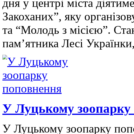
дня у центрі міста діятим
Закоханих”, яку організо
та “Молодь з місією”. Ста
пам’ятника Лесі Українки
У Луцькому зоопарку
У Луцькому зоопарку попо