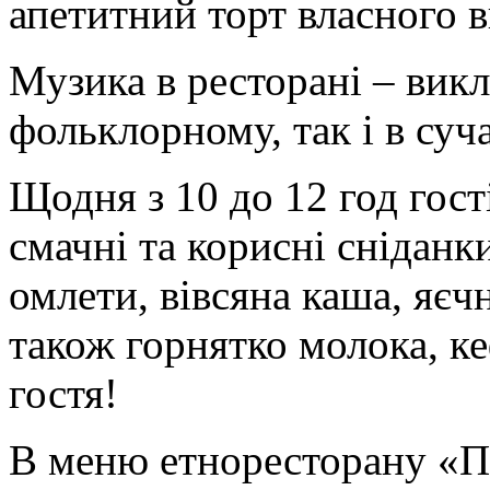
апетитний торт власног
Музика в ресторані – викл
фольклорному, так і в суч
Щодня з 10 до 12 год гос
смачні та корисні сніданк
омлети, вівсяна каша, яєч
також горнятко молока, к
гостя!
В меню етноресторану «П