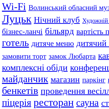
Wi-Fi
Волинський обласний му
Луцьк
Нічний клуб
Художній
більярд
бізнес-ланчі
вартість
готель
дитячий
дитяче меню
ка
замовити торт
замок Любарта
комплексні обіди
конференц
майданчик
магазин
паркінг
бенкетів
проведення весіл
ресторан
піцерія
сауна
с