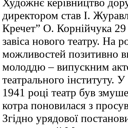
Художнє керівництво дору
директором став І. Журав
Кречет” О. Корнійчука 29
завіса нового театру. На 
можливостей позитивно в
молоддю – випускним акт
театрального інституту. У 
1941 році театр був змуш
котра поновилася з просу
Згідно урядової постанови