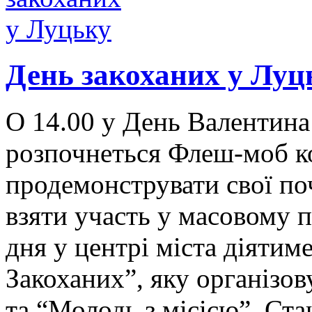
День закоханих у Луц
О 14.00 у День Валентина
розпочнеться Флеш-моб ко
продемонструвати свої по
взяти участь у масовому 
дня у центрі міста діятим
Закоханих”, яку організо
та “Молодь з місією”. Ста