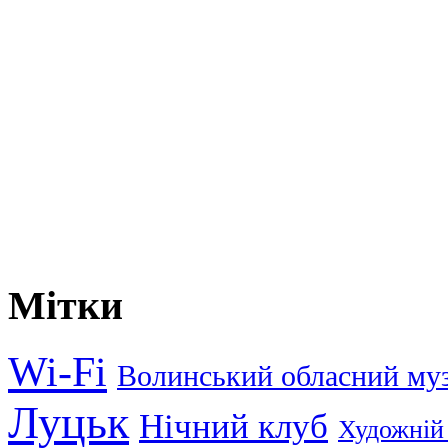
Мітки
Wi-Fi
Волинський обласний му
Луцьк
Нічний клуб
Художній