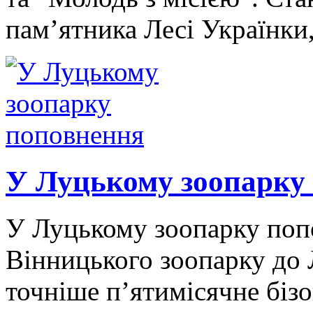
пам’ятника Лесі Українки
У Луцькому зоопарку
У Луцькому зоопарку попо
Вінницького зоопарку до 
точніше п’ятимісячне біз