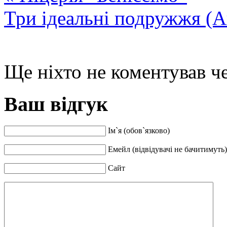
Три ідеальні подружжя (А
Ще ніхто не коментував че
Ваш відгук
Ім`я (обов`язково)
Емейл (відвідувачі не бачитимуть)
Сайт