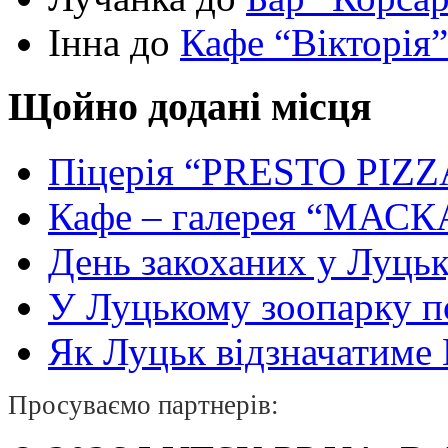
Інна до
Кафе “Вікторія”
Щойно додані місця
Піцерія “PRESTO PIZZ
Кафе – галерея “МАСК
День закоханих у Луць
У Луцькому зоопарку 
Як Луцьк відзначатиме Н
Просуваємо партнерів: