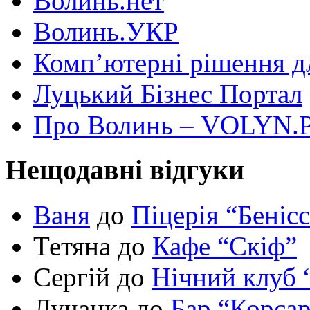
Волинь.нет
Волинь.УКР
Комп’ютерні рішення дл
Луцький Бізнес Портал
Про Волинь – VOLYN.
Нещодавні відгуки
Ваня
до
Піцерія “Беніс
Тетяна до
Кафе “Скіф”
Сергій до
Нічний клуб 
Лучанка до
Бар “Корса