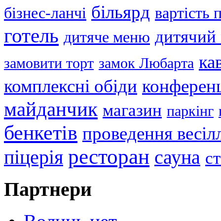
більярд
бізнес-ланчі
вартість
готель
дитячий
дитяче меню
ка
замовити торт
замок Любарта
комплексні обіди
конференц
майданчик
магазин
паркінг
бенкетів
проведення весіл
ресторан
піцерія
сауна
с
Партнери