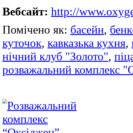
Вебсайт:
http://www.oxyge
Помічено як:
басейн
,
бенк
куточок
,
кавказька кухня
,
нічний клуб "Золото"
,
піц
розважальний комплекс "