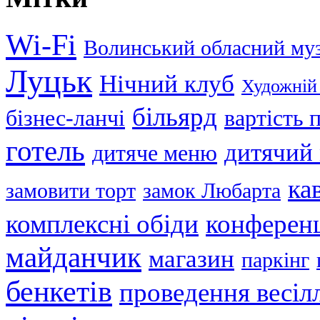
Wi-Fi
Волинський обласний му
Луцьк
Нічний клуб
Художній
більярд
бізнес-ланчі
вартість
готель
дитячий
дитяче меню
ка
замовити торт
замок Любарта
комплексні обіди
конференц
майданчик
магазин
паркінг
бенкетів
проведення весіл