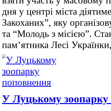
взяти участь у масовому 
дня у центрі міста діятим
Закоханих”, яку організо
та “Молодь з місією”. Ста
пам’ятника Лесі Українки
У Луцькому зоопарку