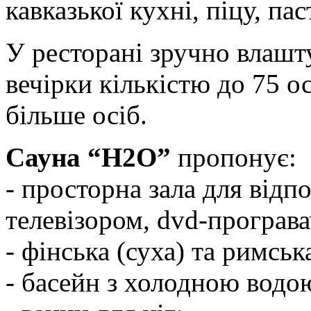
кавказької кухні, піцу, пас
У ресторані зручно влашт
вечірки кількістю до 75 о
більше осіб.
Сауна “Н2О”
пропонує:
- просторна зала для відп
телевізором, dvd-програва
- фінська (суха) та римськ
- басейн з холодною водо