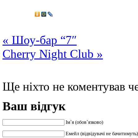
«
Шоу-бар “7″
Cherry Night Club
»
Ще ніхто не коментував че
Ваш відгук
Ім`я (обов`язково)
Емейл (відвідувачі не бачитимуть)