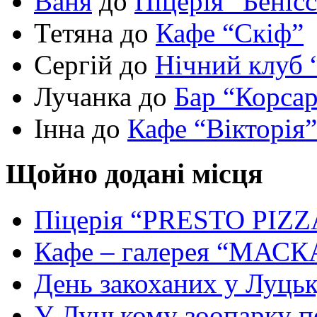
Ваня
до
Піцерія “Беніс
Тетяна до
Кафе “Скіф”
Сергій до
Нічний клуб 
Лучанка до
Бар “Корса
Інна до
Кафе “Вікторія”
Щойно додані місця
Піцерія “PRESTO PIZZ
Кафе – галерея “МАСК
День закоханих у Луць
У Луцькому зоопарку 