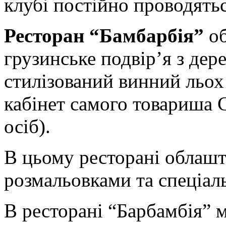
клубі постійно проводятьс
Ресторан “Бамбарбія”
об
грузинське подвір’я з дер
стилізований винний льох (
кабінет самого товариша С
осіб).
В цьому ресторані облашт
розмальовками та спеціа
В ресторані “Барбамбія” 