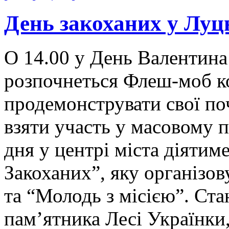
День закоханих у Луц
О 14.00 у День Валентина
розпочнеться Флеш-моб ко
продемонструвати свої по
взяти участь у масовому 
дня у центрі міста діятим
Закоханих”, яку організо
та “Молодь з місією”. Ста
пам’ятника Лесі Українки