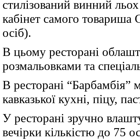
стилізований винний льох (
кабінет самого товариша С
осіб).
В цьому ресторані облашт
розмальовками та спеціа
В ресторані “Барбамбія” 
кавказької кухні, піцу, пас
У ресторані зручно влашт
вечірки кількістю до 75 о