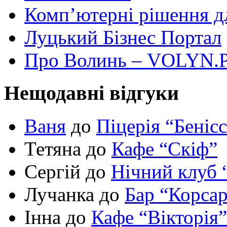
Комп’ютерні рішення дл
Луцький Бізнес Портал
Про Волинь – VOLYN.
Нещодавні відгуки
Ваня
до
Піцерія “Беніс
Тетяна до
Кафе “Скіф”
Сергій до
Нічний клуб 
Лучанка до
Бар “Корса
Інна до
Кафе “Вікторія”