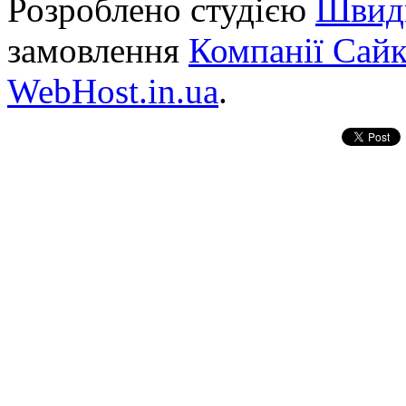
Розроблено студією
Швид
замовлення
Компанії Сай
WebHost.in.ua
.