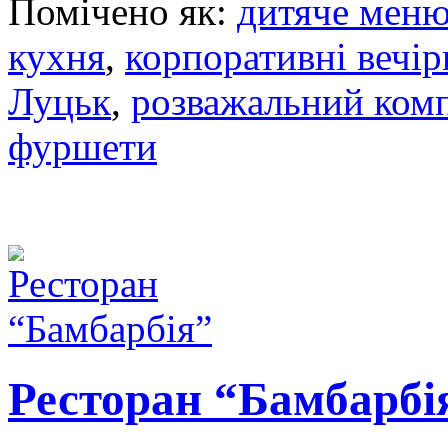
Помічено як:
дитяче мен
кухня
,
корпоративні вечір
Луцьк
,
розважальний комп
фуршети
Ресторан “Бамбарбі