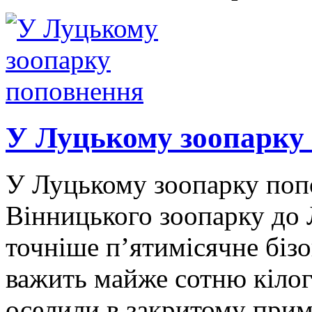
У Луцькому зоопарку
У Луцькому зоопарку попо
Вінницького зоопарку до 
точніше п’ятимісячне біз
важить майже сотню кілог
оселили в закритому прим