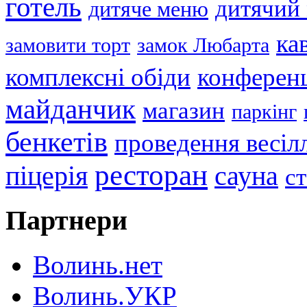
готель
дитячий
дитяче меню
ка
замовити торт
замок Любарта
комплексні обіди
конференц
майданчик
магазин
паркінг
бенкетів
проведення весіл
ресторан
піцерія
сауна
с
Партнери
Волинь.нет
Волинь.УКР