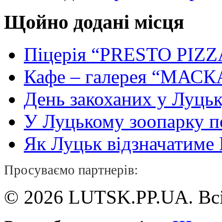
Щойно додані місця
Піцерія “PRESTO PIZZ
Кафе – галерея “МАСК
День закоханих у Луць
У Луцькому зоопарку 
Як Луцьк відзначатиме Н
Просуваємо партнерів:
© 2026 LUTSK.PP.UA. Всі