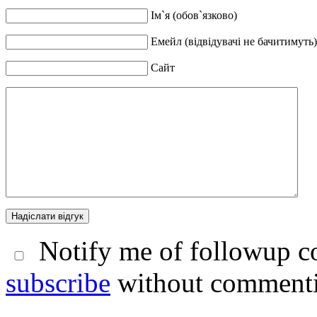
Ім`я (обов`язково)
Емейл (відвідувачі не бачитимуть)
Сайт
Notify me of followup co
subscribe
without comment