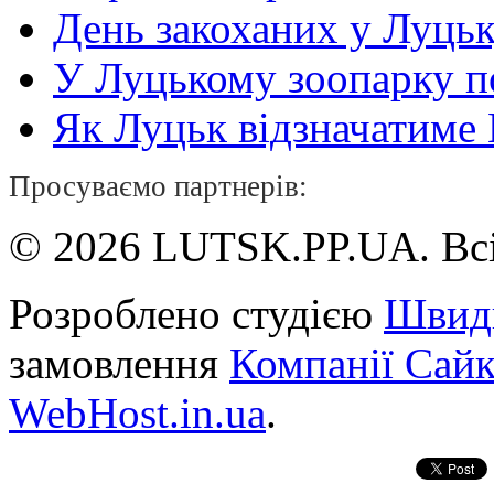
День закоханих у Луць
У Луцькому зоопарку 
Як Луцьк відзначатиме Н
Просуваємо партнерів:
© 2026 LUTSK.PP.UA. Всі
Розроблено студією
Швид
замовлення
Компанії Сай
WebHost.in.ua
.