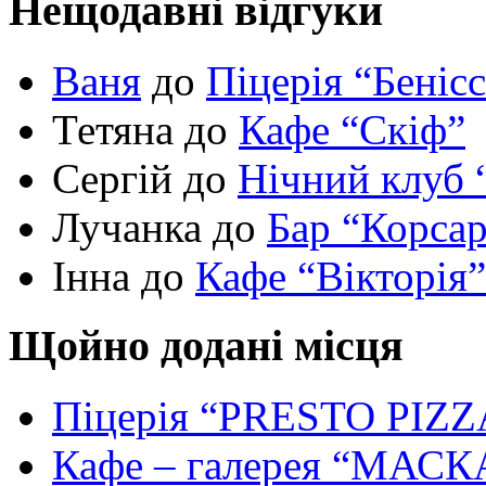
Нещодавні відгуки
Ваня
до
Піцерія “Беніс
Тетяна до
Кафе “Скіф”
Сергій до
Нічний клуб 
Лучанка до
Бар “Корса
Інна до
Кафе “Вікторія”
Щойно додані місця
Піцерія “PRESTO PIZZ
Кафе – галерея “МАСК