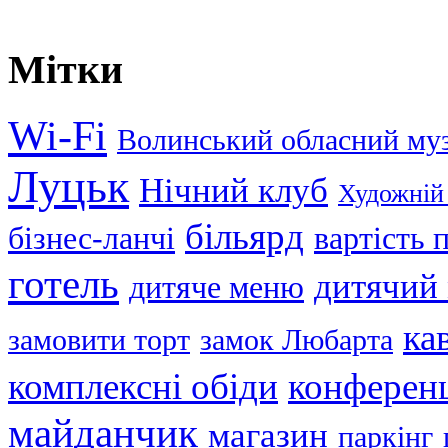
Мітки
Wi-Fi
Волинський обласний му
Луцьк
Нічний клуб
Художній
більярд
бізнес-ланчі
вартість
готель
дитячий
дитяче меню
ка
замовити торт
замок Любарта
комплексні обіди
конференц
майданчик
магазин
паркінг