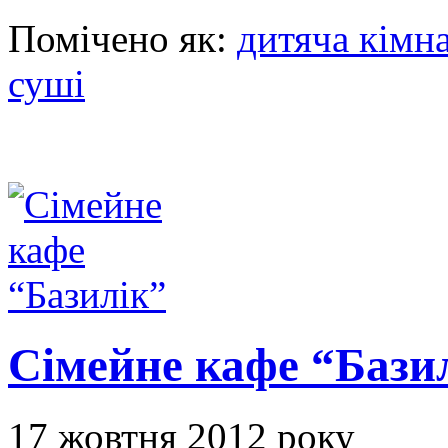
Помічено як:
дитяча кімн
суші
Сімейне кафе “Бази
17 жовтня 2012 року