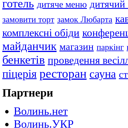
готель
дитячий
дитяче меню
ка
замовити торт
замок Любарта
комплексні обіди
конференц
майданчик
магазин
паркінг
бенкетів
проведення весіл
ресторан
піцерія
сауна
с
Партнери
Волинь.нет
Волинь.УКР