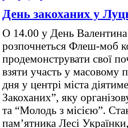
День закоханих у Луц
О 14.00 у День Валентина
розпочнеться Флеш-моб ко
продемонструвати свої по
взяти участь у масовому 
дня у центрі міста діятим
Закоханих”, яку організо
та “Молодь з місією”. Ста
пам’ятника Лесі Українки