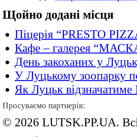
Щойно додані місця
Піцерія “PRESTO PIZZ
Кафе – галерея “МАСК
День закоханих у Луць
У Луцькому зоопарку 
Як Луцьк відзначатиме Н
Просуваємо партнерів:
© 2026 LUTSK.PP.UA. Всі