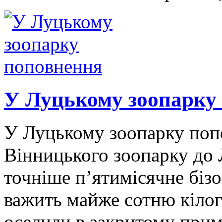
У Луцькому зоопарку
У Луцькому зоопарку попо
Вінницького зоопарку до 
точніше п’ятимісячне біз
важить майже сотню кілог
оселили в закритому прим