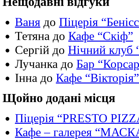
Нещодавні відгуки
Ваня
до
Піцерія “Беніс
Тетяна до
Кафе “Скіф”
Сергій до
Нічний клуб 
Лучанка до
Бар “Корса
Інна до
Кафе “Вікторія”
Щойно додані місця
Піцерія “PRESTO PIZZ
Кафе – галерея “МАСК