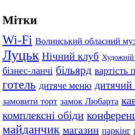
Мітки
Wi-Fi
Волинський обласний му
Луцьк
Нічний клуб
Художній
більярд
бізнес-ланчі
вартість
готель
дитячий
дитяче меню
ка
замовити торт
замок Любарта
комплексні обіди
конференц
майданчик
магазин
паркінг