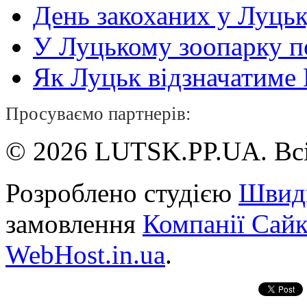
День закоханих у Луць
У Луцькому зоопарку 
Як Луцьк відзначатиме Н
Просуваємо партнерів:
© 2026 LUTSK.PP.UA. Всі
Розроблено студією
Швид
замовлення
Компанії Сай
WebHost.in.ua
.