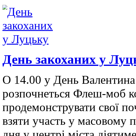
День закоханих у Луц
О 14.00 у День Валентина
розпочнеться Флеш-моб ко
продемонструвати свої по
взяти участь у масовому 
дня у центрі міста діятим