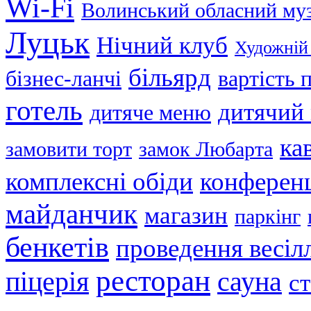
Wi-Fi
Волинський обласний му
Луцьк
Нічний клуб
Художній
більярд
бізнес-ланчі
вартість
готель
дитячий
дитяче меню
ка
замовити торт
замок Любарта
комплексні обіди
конференц
майданчик
магазин
паркінг
бенкетів
проведення весіл
ресторан
піцерія
сауна
с