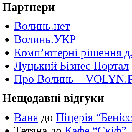
Партнери
Волинь.нет
Волинь.УКР
Комп’ютерні рішення дл
Луцький Бізнес Портал
Про Волинь – VOLYN.
Нещодавні відгуки
Ваня
до
Піцерія “Беніс
Тетяна до
Кафе “Скіф”