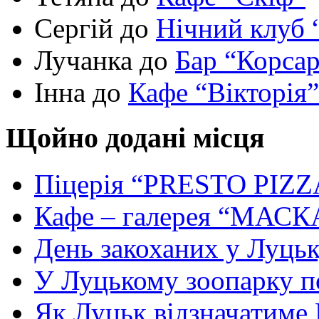
Сергій до
Нічний клуб 
Лучанка до
Бар “Корса
Інна до
Кафе “Вікторія”
Щойно додані місця
Піцерія “PRESTO PIZZ
Кафе – галерея “МАСК
День закоханих у Луць
У Луцькому зоопарку 
Як Луцьк відзначатиме Н