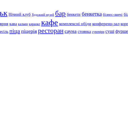
ьк
бар
бенкетка
Нічний клуб
бенкети
бі
бізнес-ланчі
Художній музей
кафе
'ярня
кава
комплексні обіди
конференц-зал
кор
кальян
караоке
ресторан
піца
піцерія
сауна
суші
фурше
есіль
стоянка
сувеніри