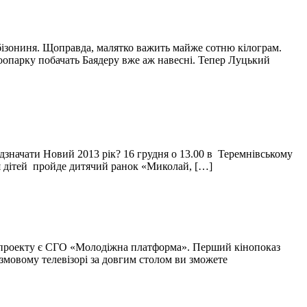
 бізониня. Щоправда, малятко важить майже сотню кілограм.
зоопарку побачать Баядеру вже аж навесні. Тепер Луцький
ідзначати Новий 2013 рік? 16 грудня о 13.00 в Теремнівському
ля дітей пройде дитячий ранок «Миколай, […]
го проекту є СГО «Молодіжна платформа». Перший кінопоказ
змовому телевізорі за довгим столом ви зможете