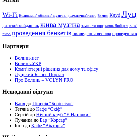
Луц
Wi-Fi
Клуб
Волинський обласний музично-драматичний театр
Волинь
жива музика
дитячий майданчик
кав
замовити торт
замок Любарта
проведення бенкетів
проведення весілля
проведення в
пиво
Партнери
Волинь.нет
Волинь.УКР
Комп’ютерні рішення для дому та офісу
Луцький Бізнес Портал
Про Волинь – VOLYN.PRO
Нещодавні відгуки
Ваня
до
Піцерія “Беніссімо”
Тетяна до
Кафе “Скіф”
Сергій до
Нічний клуб “У Наталки”
Лучанка до
Бар “Корсар”
Інна до
Кафе “Вікторія”