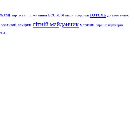
готель
весілля
льярд
вартість проживання
дитяче меню
вишиті сорочки
літній майданчик
поративні вечірки
магазин
паркінг
перукарня
ти