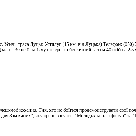
. Усичі, траса Луцьк-Устилуг (15 км. від Луцька) Телефон: (050)
л на 30 осіб на 1-му поверсі та бенкетний зал на 40 осіб на 2-му
леш-моб кохання. Тих, хто не боїться продемонструвати свої поч
я для Закоханих”, яку організовують “Молодіжна платформа” та “