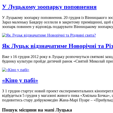
У Луцькому зоопарку поповнення
У Луцькому зоопарку поповнення. 20 грудня із Вінницького зо
Зараз маленьку Баядеру оселили в закритому приміщинні, щоб п
зоопарк повинен у відповідь подарувати Вінницькому зоопарк
Як Луцьк відзначатиме Новорічні та Рі
Вже з 16 грудня 2012 року в Луцьку розпочнуться святкові захо
будинку культури пройде дитячий ранок «Святий Миколай прийде
«Кіно у пабі»
З 1 грудня стартує новий проект експериментальних кіноперег
відбудеться 5 грудня у магазині живого пива «Хмільна Бочка»,
подивитись стару добрукомедію Жана-Марі Пуаре – «Прибульці
Пошук місцини на мапі Луцька