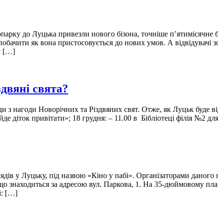
опарку до Луцька привезли нового бізона, точніше п’ятимісячне
обачити як вона пристосовується до нових умов. А відвідувачі 
у […]
здвяні свята?
ди з нагоди Новорічних та Різдвяних свят. Отже, як Луцьк буде в
 діток привітати»; 18 грудня: – 11.00 в Бібліотеці філія №2 д
лядів у Луцьку, під назвою «Кіно у пабі». Організаторами дано
 що знаходиться за адресою вул. Паркова, 1. На 35-дюймовому пла
: […]