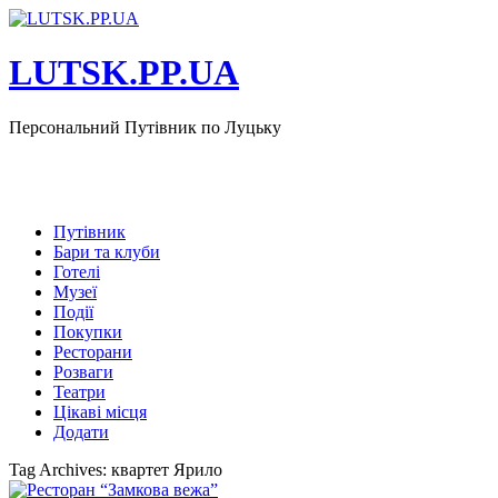
LUTSK.PP.UA
Персональний Путівник по Луцьку
Путівник
Бари та клуби
Готелі
Музеї
Події
Покупки
Ресторани
Розваги
Театри
Цікаві місця
Додати
Tag Archives: квартет Ярило