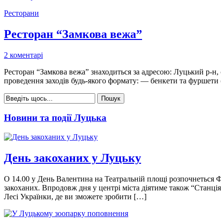
Ресторани
Ресторан “Замкова вежа”
2 коментарі
Ресторан “Замкова вежа” знаходиться за адресою: Луцький р-н, с
проведення заходів будь-якого формату: — бенкети та фуршети (за
Новини та події Луцька
День закоханих у Луцьку
О 14.00 у День Валентина на Театральній площі розпочнеться Ф
закоханих. Впродовж дня у центрі міста діятиме також “Станці
Лесі Українки, де ви зможете зробити […]