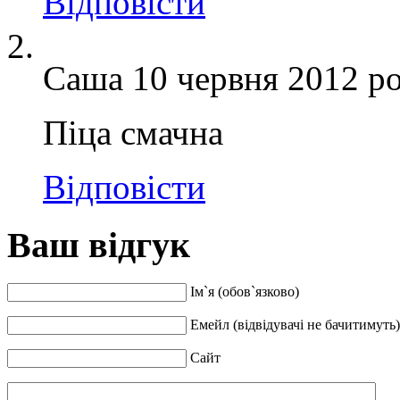
Відповіcти
Саша
10 червня 2012 ро
Піца смачна
Відповіcти
Ваш відгук
Ім`я (обов`язково)
Емейл (відвідувачі не бачитимуть)
Сайт