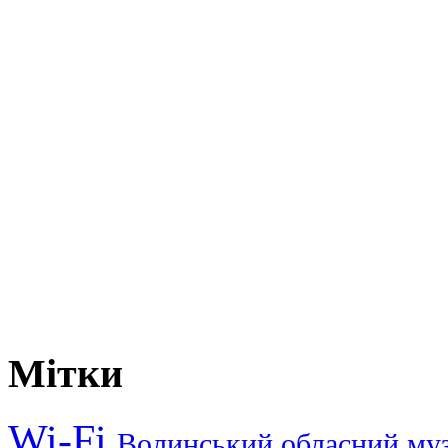
Мітки
Wi-Fi
Волинський обласний му