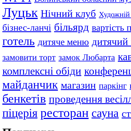
Луцьк
Нічний клуб
Художній
більярд
бізнес-ланчі
вартість
готель
дитячий
дитяче меню
ка
замовити торт
замок Любарта
комплексні обіди
конференц
майданчик
магазин
паркінг
бенкетів
проведення весіл
ресторан
піцерія
сауна
с