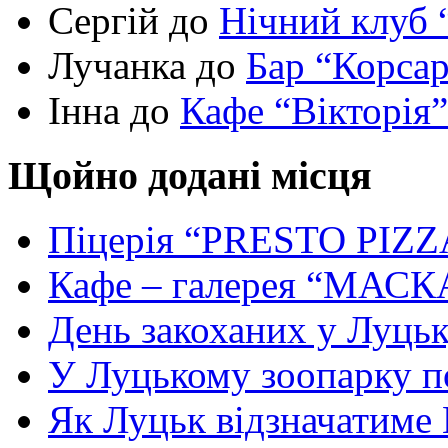
Сергій до
Нічний клуб 
Лучанка до
Бар “Корса
Інна до
Кафе “Вікторія”
Щойно додані місця
Піцерія “PRESTO PIZZ
Кафе – галерея “МАСК
День закоханих у Луць
У Луцькому зоопарку 
Як Луцьк відзначатиме Н