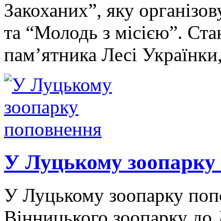
Закоханих”, яку організо
та “Молодь з місією”. Ста
пам’ятника Лесі Українки
У Луцькому зоопарку
У Луцькому зоопарку попо
Вінницького зоопарку до 