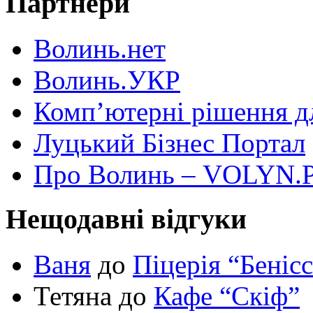
Партнери
Волинь.нет
Волинь.УКР
Комп’ютерні рішення дл
Луцький Бізнес Портал
Про Волинь – VOLYN.
Нещодавні відгуки
Ваня
до
Піцерія “Беніс
Тетяна до
Кафе “Скіф”